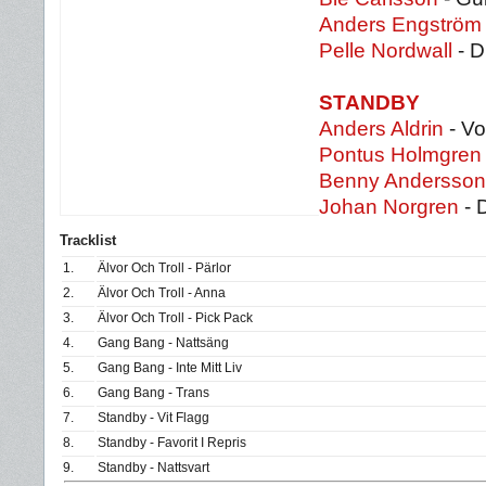
Anders Engström
Pelle Nordwall
- 
STANDBY
Anders Aldrin
- Vo
Pontus Holmgren
Benny Andersson
Johan Norgren
- 
Tracklist
1.
Älvor Och Troll - Pärlor
2.
Älvor Och Troll - Anna
3.
Älvor Och Troll - Pick Pack
4.
Gang Bang - Nattsäng
5.
Gang Bang - Inte Mitt Liv
6.
Gang Bang - Trans
7.
Standby - Vit Flagg
8.
Standby - Favorit I Repris
9.
Standby - Nattsvart