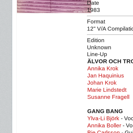
Date
1983
Format
12" V/A Compilati
Edition
Unknown
Line-Up
ÄLVOR OCH TR
Annika Krok
Jan Haquinius
Johan Krok
Marie Lindstedt
Susanne Fragell
GANG BANG
Ylva-Li Björk
- Vo
Annika Boller
- Vo
Bie Carlsson
- Gui