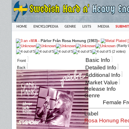
HOME
ENCYCLOPEDIA
GENRE
LISTS
MEDIA
SUBMIT
«
V/A
-
Pärlor Från Rosa Honung (1983)
»
(Rarity
(2 votes)
Basic Info
Front
Detailed Info
Back
Additional Info
Market Value
Release Info
Genre
Female Fr
Label
Rosa Honung Re