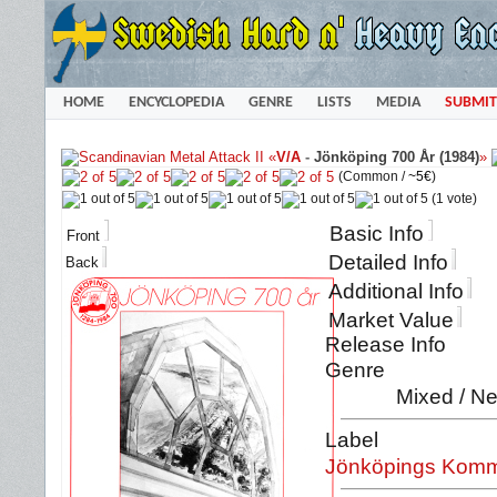
HOME
ENCYCLOPEDIA
GENRE
LISTS
MEDIA
SUBMIT
«
V/A
-
Jönköping 700 År (1984)
»
(Common /
~5€
)
(1 vote)
Basic Info
Front
Detailed Info
Back
Additional Info
Market Value
Release Info
Genre
Mixed / Ne
Label
Jönköpings Kommu