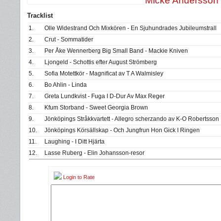
Micke Andersson
Tracklist
1.
Olle Widestrand Och Mixkören - En Sjuhundrades Jubileumstrall
2.
Crut - Sommatider
3.
Per Åke Wennerberg Big Small Band - Mackie Kniven
4.
Ljongeld - Schottis efter August Strömberg
5.
Sofia Motettkör - Magnificat av T A Walmisley
6.
Bo Ahlin - Linda
7.
Greta Lundkvist - Fuga I D-Dur Av Max Reger
8.
Kfum Storband - Sweet Georgia Brown
9.
Jönköpings Stråkkvartett - Allegro scherzando av K-O Robertsson
10.
Jönköpings Körsällskap - Och Jungfrun Hon Gick I Ringen
11.
Laughing - I Ditt Hjärta
12.
Lasse Ruberg - Elin Johansson-resor
Login to Rate