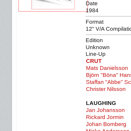
Date
1984
Format
12" V/A Compilati
Edition
Unknown
Line-Up
CRUT
Mats Danielsson
Björn "Böna" Ha
Staffan "Abbe" S
Christer Nilsson
LAUGHING
Jan Johansson
Rickard Jormin
Johan Bomberg