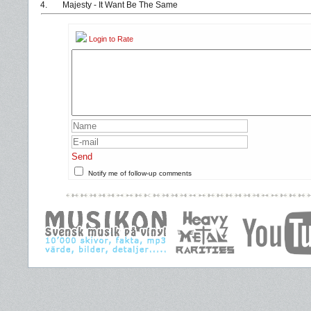
4.
Majesty - It Want Be The Same
Login to Rate
Send
Notify me of follow-up comments