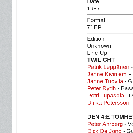
Date
1987
Format
7" EP
Edition
Unknown
Line-Up
TWILIGHT
Patrik Leppänen
-
Janne Kiviniemi
- 
Janne Tuovila
- G
Peter Rydh
- Bas
Petri Tupasela
- 
Ulrika Petersson
-
DEN 4:E TOMH
Peter Åhrberg
- Vo
Dick De Jong
- Gu