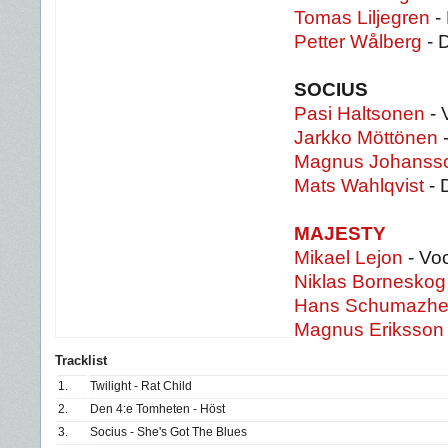
Tomas Liljegren
-
Petter Wålberg
- 
SOCIUS
Pasi Haltsonen
- 
Jarkko Möttönen
-
Magnus Johanss
Mats Wahlqvist
- 
MAJESTY
Mikael Lejon
- Voc
Niklas Borneskog
Hans Schumazhe
Magnus Eriksson
Tracklist
1.
Twilight - Rat Child
2.
Den 4:e Tomheten - Höst
3.
Socius - She's Got The Blues