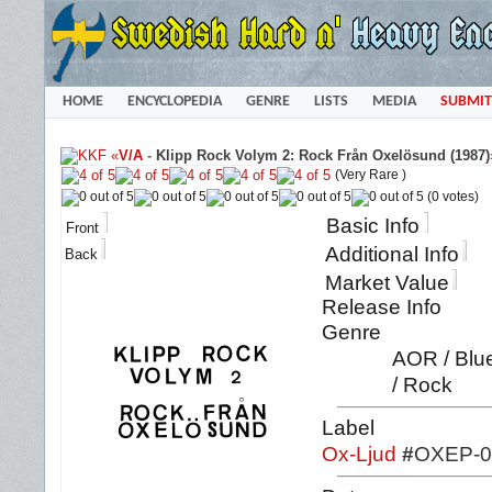
HOME
ENCYCLOPEDIA
GENRE
LISTS
MEDIA
SUBMIT
«
V/A
-
Klipp Rock Volym 2: Rock Från Oxelösund (1987)
(Very Rare )
(0 votes)
Basic Info
Front
Additional Info
Back
Market Value
Release Info
Genre
AOR / Blue
/ Rock
Label
Ox-Ljud
#
OXEP-0