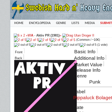
HOME
ENCYCLOPEDIA
GENRE
LISTS
MEDIA
SUBMIT
«
V/A
-
Aktiv PR (1981)
»
(Common /
~10€
)
(1 vote)
Basic Info
Front
Additional Info
Back
Market Value
Release Info
Genre
Punk
Label
Pippaluck Bolage
Date