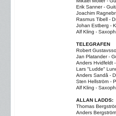
Mikael Möller - Gu
Erik Sanner - Guit
Joachim Ragnebr
Rasmus Tibell - 
Johan Estberg - 
Alf Kling - Saxop
TELEGRAFEN
Robert Gustavsso
Jan Platander - Gu
Anders Hvidfeldt -
Lars "Ludde" Lun
Anders Sandå - 
Sten Hellström - 
Alf Kling - Saxop
ALLAN LADDS:
Thomas Bergström
Anders Bergström 