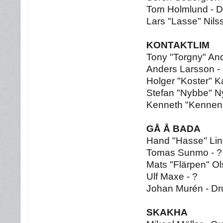
Tom Holmlund - D
Lars "Lasse" Nils
KONTAKTLIM
Tony "Torgny" An
Anders Larsson -
Holger "Koster" Ka
Stefan "Nybbe" Ny
Kenneth "Kennen
GÅ Å BADA
Hand "Hasse" Lind
Tomas Sunmo - ?
Mats "Flärpen" Ol
Ulf Maxe - ?
Johan Murén - D
SKAKHA