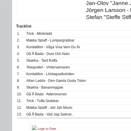
Jan-Olov "Janne 
Jörgen Larsson -
Stefan "Steffe St
Tracklist
1.
Trick - Mörkrädd
2.
Makka Splaff - Lumpargrabbar
3.
Kontaktlim - Våga Visa Vem Du Är
4.
Gå Å Bada - Dum Och Naiv
5.
Skakha - Tant Raffa
6.
Telegrafen - Vintervarnaren
7.
Kontaktlim - Lördagsalkolisten
8.
Allan Ladds - Den Gamla Goda Tiden
9.
Skakha - Bananreggae
10.
Gå Å Bada - Aktersnurran
11.
Trick - Tuffa Grabbar
12.
Makka Splaff - Jah Jah Music
13.
Gå Å Bada - Vad Jag Saknar...
Login to Rate