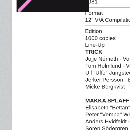
1981
Format
12" V/A Compilati
Edition
1000 copies
Line-Up
TRICK
Jojje Németh - Vo
Tom Holmlund - Vo
Ulf "Uffe" Jungsted
Jerker Persson -
Micke Bergkvist 
MAKKA SPLAFF
Elisabeth "Bettan
Peter "Vempa" We
Anders Hvidfeldt -
Sören Södergren 