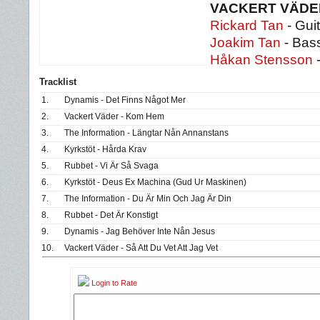
VACKERT VÄD
Rickard Tan
- Guit
Joakim Tan
- Bass
Håkan Stensson
Tracklist
1.
Dynamis - Det Finns Något Mer
2.
Vackert Väder - Kom Hem
3.
The Information - Längtar Nån Annanstans
4.
Kyrkstöt - Hårda Krav
5.
Rubbet - Vi Är Så Svaga
6.
Kyrkstöt - Deus Ex Machina (Gud Ur Maskinen)
7.
The Information - Du Är Min Och Jag Är Din
8.
Rubbet - Det Är Konstigt
9.
Dynamis - Jag Behöver Inte Nån Jesus
10.
Vackert Väder - Så Att Du Vet Att Jag Vet
Login to Rate