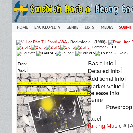
HOME
ENCYCLOPEDIA
GENRE
LISTS
MEDIA
SUBMIT
«
V/A
-
Rockplock... (1980)
»
(Common /
~11€
)
(1 vote)
Basic Info
Front
Detailed Info
Back
Additional Info
Market Value
Release Info
Genre
Powerpop 
Label
Talking Music
#
TA