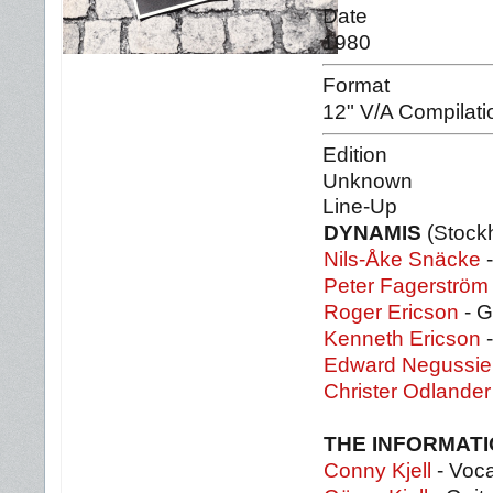
Date
1980
Format
12" V/A Compilati
Edition
Unknown
Line-Up
DYNAMIS
(Stock
Nils-Åke Snäcke
-
Peter Fagerström
Roger Ericson
- G
Kenneth Ericson
-
Edward Negussie
Christer Odlander
THE INFORMAT
Conny Kjell
- Voca