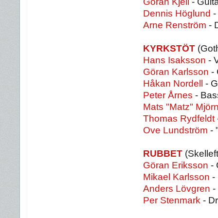
Göran Kjell
- Guit
Dennis Höglund
-
Arne Renström
- 
KYRKSTÖT
(Got
Hans Isaksson
- 
Göran Karlsson
- 
Håkan Nordell
- G
Peter Årnes
- Bas
Mats "Matz" Mjör
Thomas Rydfeldt
Ove Lundström
- 
RUBBET
(Skellef
Göran Eriksson
- 
Mikael Karlsson
- 
Anders Lövgren
-
Per Stenmark
- D