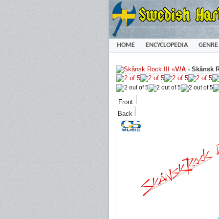
HOME
ENCYCLOPEDIA
GENRE
«
V/A
-
Skånsk R
Front
Back