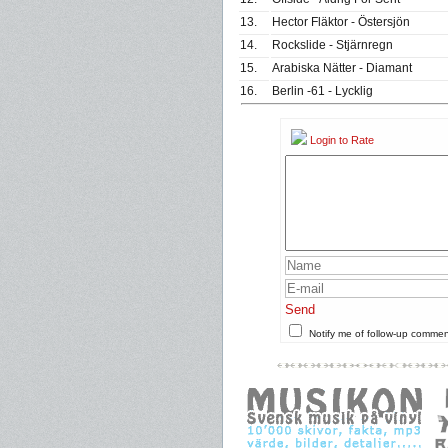
13.
Hector Fläktor - Östersjön
14.
Rockslide - Stjärnregn
15.
Arabiska Nätter - Diamant
16.
Berlin -61 - Lycklig
Login to Rate
Send
Notify me of follow-up comme