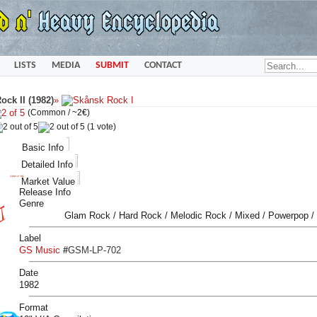
LISTS
MEDIA
SUBMIT
CONTACT
ock II (1982)
»
(Common /
~2€
)
(1 vote)
Basic Info
Detailed Info
Market Value
Release Info
Genre
Glam Rock / Hard Rock / Melodic Rock / Mixed / Powerpop /
Label
GS Music
#
GSM-LP-702
Date
1982
Format