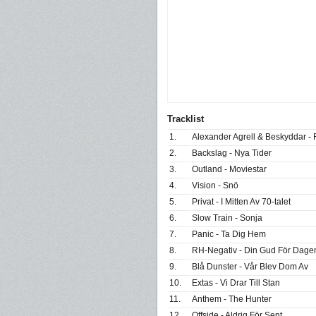
Tracklist
1.
Alexander Agrell & Beskyddar - 
2.
Backslag - Nya Tider
3.
Outland - Moviestar
4.
Vision - Snö
5.
Privat - I Mitten Av 70-talet
6.
Slow Train - Sonja
7.
Panic - Ta Dig Hem
8.
RH-Negativ - Din Gud För Dage
9.
Blå Dunster - Vår Blev Dom Av
10.
Extas - Vi Drar Till Stan
11.
Anthem - The Hunter
12.
Offside - Aldrig För Sent