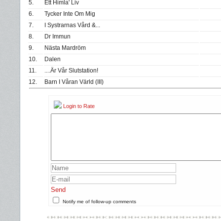
5.
Ett Himla' Liv
6.
Tycker Inte Om Mig
7.
I Systrarnas Vård &...
8.
Dr Immun
9.
Nästa Mardröm
10.
Dalen
11.
....Är Vår Slutstation!
12.
Barn I Våran Värld (III)
Login to Rate
Send
Notify me of follow-up comments