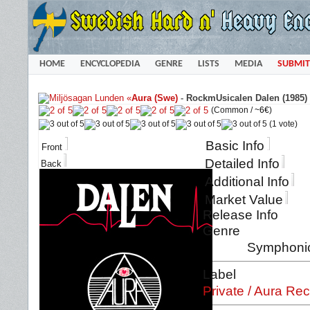
HOME
ENCYCLOPEDIA
GENRE
LISTS
MEDIA
SUBMIT
«
Aura (Swe)
-
RockmUsicalen Dalen (1985)
(Common /
~6€
)
(1 vote)
Basic Info
Front
Detailed Info
Back
Additional Info
Market Value
Release Info
Genre
Symphoni
Label
Private / Aura Re