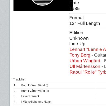
Date
1985
Format
12" Full Length
Edition
Unknown
Line-Up
Lennart "Lennie 
Tony Borg
- Guita
Urban Wingård
- 
Ulf Mårtensson
- 
Raoul "Rolle" Tyr
Tracklist
1.
Barn I Våran Värld (I)
2.
Barn I Våran Värld (II)
3.
Lever I Skräck
4.
I Mänsklighetens Namn