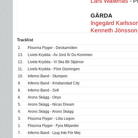
Lars Wallenäs
- P
GÄRDA
Ingegärd Karlsso
Kenneth Jönsson
Tracklist
2.
Flisorna Flyger - Deckarnöten
13.
Livets Krydda - Av Jord Är Du Kommen
12.
Livets Krydda - Vi Ska Bli Stjärnor
11.
Livets Krydda - Före Gryningen
10.
Inferno Band - Stumpen
9.
Inferno Band - Kristianstad City
8.
Inferno Band - Sofi
6.
Arons Skägg - Onyx
5.
Arons Skägg - Nicas Dream
4.
Arons Skägg - Arons Skägg
3.
Flisorna Flyger - Lilla Legon
1.
Flisorna Flyger - Fyra Miljarder
7.
Inferno Band - Ljug Inte För Mej