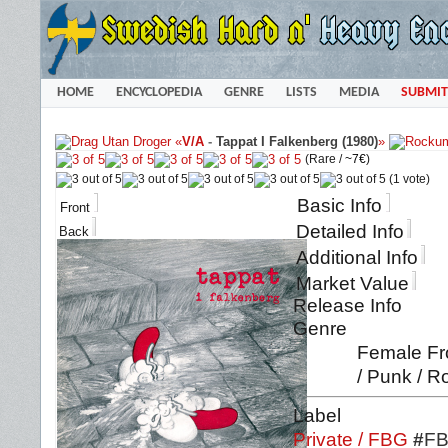
HOME
ENCYCLOPEDIA
GENRE
LISTS
MEDIA
SUBMIT
«
V/A
-
Tappat I Falkenberg (1980)
»
(Rare /
~7€
)
(1 vote)
Basic Info
Front
Detailed Info
Back
Additional Info
Market Value
Release Info
Genre
Female Fro
/ Punk / R
Label
Private / FBG
#
FB