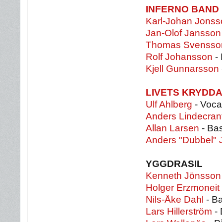
INFERNO BAND
Karl-Johan Jonss
Jan-Olof Jansson
Thomas Svensso
Rolf Johansson
-
Kjell Gunnarsson
LIVETS KRYDD
Ulf Ahlberg
- Vocal
Anders Lindecran
Allan Larsen
- Ba
Anders "Dubbel"
YGGDRASIL
Kenneth Jönsson
Holger Erzmoneit
Nils-Åke Dahl
- B
Lars Hillerström
- 