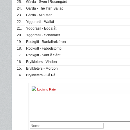
25.
Gärda - Sven I Rosengård
24.
Gärda - The Irish Ballad
23.
Gärda - Min Man
22.
Yggdrasil - Wallåt
21.
Yggdrasil - Eddalåt
20.
Yggdrasil - Schakaler
19.
Rockgift - Bankdirektören
18.
Rockgift - Fäbodstomp
17.
Rockgift - Sant Å Sånt
16.
Brylkleters - Vinden
15.
Brylkleters - Morgon
14.
Brylkleters - Gå På
Login to Rate