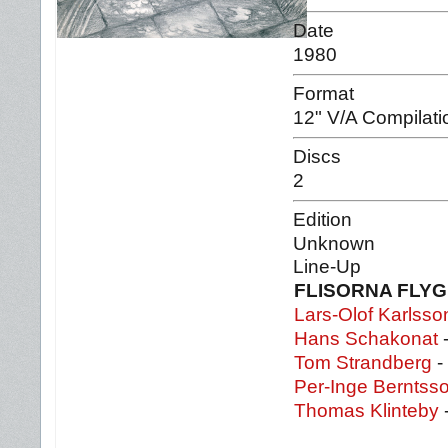
Date
1980
Format
12" V/A Compilati
Discs
2
Edition
Unknown
Line-Up
FLISORNA FLY
Lars-Olof Karlsso
Hans Schakonat
-
Tom Strandberg
-
Per-Inge Berntss
Thomas Klinteby
-