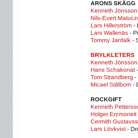
ARONS SKÄGG
Kenneth Jönsson
Nils-Evert Matuc
Lars Hillerström
-
Lars Wallenäs
- P
Tommy Janfalk
- 
BRYLKLETERS
Kenneth Jönsson
Hans Schakonat
-
Tom Strandberg
-
Micael Stålbom
- 
ROCKGIFT
Kenneth Petterss
Holger Erzmoneit
Cermith Gustavs
Lars Lövkvist
- D