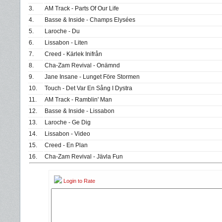
3.
AM Track - Parts Of Our Life
4.
Basse & Inside - Champs Elysées
5.
Laroche - Du
6.
Lissabon - Liten
7.
Creed - Kärlek Inifrån
8.
Cha-Zam Revival - Onämnd
9.
Jane Insane - Lunget Före Stormen
10.
Touch - Det Var En Sång I Dystra
11.
AM Track - Ramblin' Man
12.
Basse & Inside - Lissabon
13.
Laroche - Ge Dig
14.
Lissabon - Video
15.
Creed - En Plan
16.
Cha-Zam Revival - Jävla Fun
Login to Rate