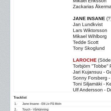
Mikael Eriksson
Zackarias Åkerm
JANE INSANE
(?
Jan Lundkvist
Lars Wiktorsson
Mikael Wihlborg
Tedde Scott
Tony Skoglund
LAROCHE
(Söder
Torbjörn "Tobbe" 
Jari Kujansuu - Gu
Sonny Forsberg -
Toni Siljamäki - 
Ulf Andersson - 
Tracklist
1.
Jane Insane - Ett Liv På Moln
2.
Touch - Vårkänning