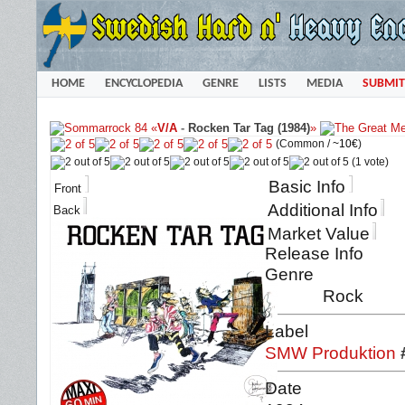
HOME
ENCYCLOPEDIA
GENRE
LISTS
MEDIA
SUBMIT
«
V/A
-
Rocken Tar Tag (1984)
»
(Common /
~10€
)
(1 vote)
Basic Info
Front
Additional Info
Back
Market Value
Release Info
Genre
Rock
Label
SMW Produktion
Date