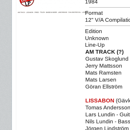
1984
Format
12" V/A Compilati
Edition
Unknown
Line-Up
AM TRACK (?)
Gustav Skoglund
Jerry Mattsson
Mats Ramsten
Mats Larsen
Göran Ellström
LISSABON
(Gävl
Tomas Andersson 
Lars Lundin - Guit
Nils Lundin - Bas
Jörgen Lindström