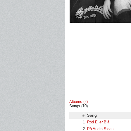
Albums (2)
Songs (10)
#
Song
1
Röd Eller Blå
2
På Andra Sidan...