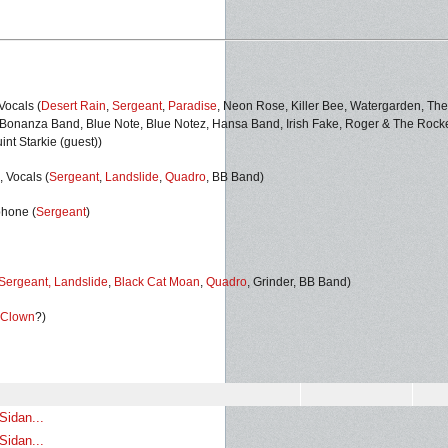
Vocals (
Desert Rain
,
Sergeant
,
Paradise
, Neon Rose, Killer Bee, Watergarden, The
e Bonanza Band, Blue Note, Blue Notez, Hansa Band, Irish Fake, Roger & The Rocke
int Starkie (guest))
, Vocals (
Sergeant
,
Landslide
,
Quadro
, BB Band)
phone (
Sergeant
)
Sergeant,
Landslide
,
Black Cat Moan
,
Quadro
, Grinder, BB Band)
Clown
?)
Sidan...
Sidan...