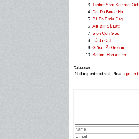
3
Tankar Som Kommer Och
4
Det Du Borde Ha
5
På En Enda Dag
6
Allt Blir Så Lätt
7
Sten Och Glas
8
Hårda Ord
9
Gräset Är Grönare
10
Bortom Horisonten
Releases
Nothing entered yet. Please
get in 