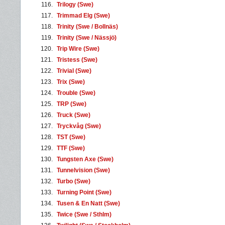
116.
Trilogy (Swe)
117.
Trimmad Elg (Swe)
118.
Trinity (Swe / Bollnäs)
119.
Trinity (Swe / Nässjö)
120.
Trip Wire (Swe)
121.
Tristess (Swe)
122.
Trivial (Swe)
123.
Trix (Swe)
124.
Trouble (Swe)
125.
TRP (Swe)
126.
Truck (Swe)
127.
Tryckvåg (Swe)
128.
TST (Swe)
129.
TTF (Swe)
130.
Tungsten Axe (Swe)
131.
Tunnelvision (Swe)
132.
Turbo (Swe)
133.
Turning Point (Swe)
134.
Tusen & En Natt (Swe)
135.
Twice (Swe / Sthlm)