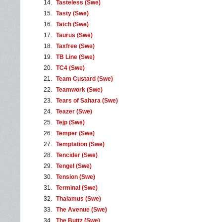
14.
Tasteless (Swe)
15.
Tasty (Swe)
16.
Tatch (Swe)
17.
Taurus (Swe)
18.
Taxfree (Swe)
19.
TB Line (Swe)
20.
TC4 (Swe)
21.
Team Custard (Swe)
22.
Teamwork (Swe)
23.
Tears of Sahara (Swe)
24.
Teazer (Swe)
25.
Tejp (Swe)
26.
Temper (Swe)
27.
Temptation (Swe)
28.
Tencider (Swe)
29.
Tengel (Swe)
30.
Tension (Swe)
31.
Terminal (Swe)
32.
Thalamus (Swe)
33.
The Avenue (Swe)
34.
The Buttz (Swe)