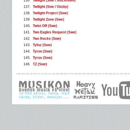
136.
Twilight (Swe / Stockholm)
137.
Twilight (Swe / Väsby)
138.
Twilight Project (Swe)
139.
Twilight Zone (Swe)
140.
Twist Off (Swe)
141.
Two Eagles Request (Swe)
142.
Two Rocks (Swe)
143.
Tyfuz (Swe)
144.
Tyron (Swe)
145.
Tyrox (Swe)
146.
TZ (Swe)