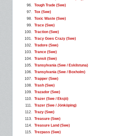
96.
Tough Trade (Swe)
97.
Tox (Swe)
98.
Toxic Waste (Swe)
99.
Trace (Swe)
100.
Traction (Swe)
101.
Tracy Goes Crazy (Swe)
102.
Tradore (Swe)
103.
Trance (Swe)
104.
Transit (Swe)
105.
Transylvania (Swe / Eskilstuna)
106.
Transylvania (Swe / Boxholm)
107.
Trapper (Swe)
108.
Trash (Swe)
109.
Trazador (Swe)
110.
Trazer (Swe / Eksjö)
111.
Trazer (Swe / Jönköping)
112.
Trazy (Swe)
113.
Treasure (Swe)
114.
Treasure Land (Swe)
115.
Trezpass (Swe)