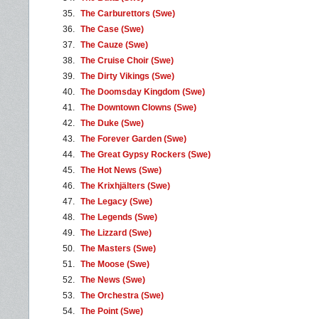
35.
The Carburettors (Swe)
36.
The Case (Swe)
37.
The Cauze (Swe)
38.
The Cruise Choir (Swe)
39.
The Dirty Vikings (Swe)
40.
The Doomsday Kingdom (Swe)
41.
The Downtown Clowns (Swe)
42.
The Duke (Swe)
43.
The Forever Garden (Swe)
44.
The Great Gypsy Rockers (Swe)
45.
The Hot News (Swe)
46.
The Krixhjälters (Swe)
47.
The Legacy (Swe)
48.
The Legends (Swe)
49.
The Lizzard (Swe)
50.
The Masters (Swe)
51.
The Moose (Swe)
52.
The News (Swe)
53.
The Orchestra (Swe)
54.
The Point (Swe)