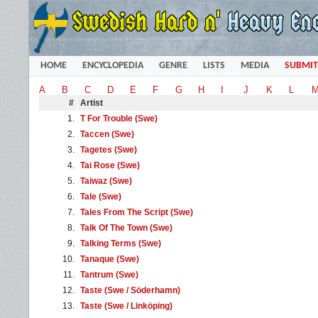
HOME
ENCYCLOPEDIA
GENRE
LISTS
MEDIA
SUBMIT
A
B
C
D
E
F
G
H
I
J
K
L
#
Artist
1.
T For Trouble (Swe)
2.
Taccen (Swe)
3.
Tagetes (Swe)
4.
Tai Rose (Swe)
5.
Taiwaz (Swe)
6.
Tale (Swe)
7.
Tales From The Script (Swe)
8.
Talk Of The Town (Swe)
9.
Talking Terms (Swe)
10.
Tanaque (Swe)
11.
Tantrum (Swe)
12.
Taste (Swe / Söderhamn)
13.
Taste (Swe / Linköping)