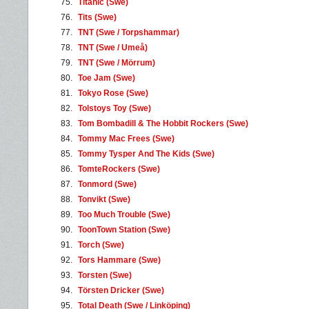
75.
Titanic (Swe)
76.
Tits (Swe)
77.
TNT (Swe / Torpshammar)
78.
TNT (Swe / Umeå)
79.
TNT (Swe / Mörrum)
80.
Toe Jam (Swe)
81.
Tokyo Rose (Swe)
82.
Tolstoys Toy (Swe)
83.
Tom Bombadill & The Hobbit Rockers (Swe)
84.
Tommy Mac Frees (Swe)
85.
Tommy Tysper And The Kids (Swe)
86.
TomteRockers (Swe)
87.
Tonmord (Swe)
88.
Tonvikt (Swe)
89.
Too Much Trouble (Swe)
90.
ToonTown Station (Swe)
91.
Torch (Swe)
92.
Tors Hammare (Swe)
93.
Torsten (Swe)
94.
Törsten Dricker (Swe)
95.
Total Death (Swe / Linköping)