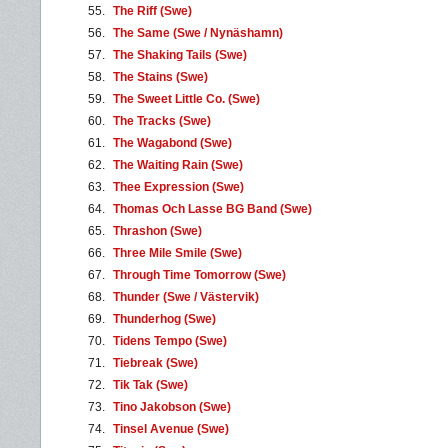
55.
The Riff (Swe)
56.
The Same (Swe / Nynäshamn)
57.
The Shaking Tails (Swe)
58.
The Stains (Swe)
59.
The Sweet Little Co. (Swe)
60.
The Tracks (Swe)
61.
The Wagabond (Swe)
62.
The Waiting Rain (Swe)
63.
Thee Expression (Swe)
64.
Thomas Och Lasse BG Band (Swe)
65.
Thrashon (Swe)
66.
Three Mile Smile (Swe)
67.
Through Time Tomorrow (Swe)
68.
Thunder (Swe / Västervik)
69.
Thunderhog (Swe)
70.
Tidens Tempo (Swe)
71.
Tiebreak (Swe)
72.
Tik Tak (Swe)
73.
Tino Jakobson (Swe)
74.
Tinsel Avenue (Swe)