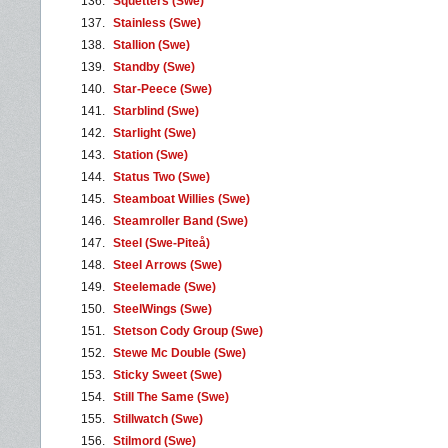
136.
Squetters (Swe)
137.
Stainless (Swe)
138.
Stallion (Swe)
139.
Standby (Swe)
140.
Star-Peece (Swe)
141.
Starblind (Swe)
142.
Starlight (Swe)
143.
Station (Swe)
144.
Status Two (Swe)
145.
Steamboat Willies (Swe)
146.
Steamroller Band (Swe)
147.
Steel (Swe-Piteå)
148.
Steel Arrows (Swe)
149.
Steelemade (Swe)
150.
SteelWings (Swe)
151.
Stetson Cody Group (Swe)
152.
Stewe Mc Double (Swe)
153.
Sticky Sweet (Swe)
154.
Still The Same (Swe)
155.
Stillwatch (Swe)
156.
Stilmord (Swe)