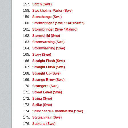
157.
Stitch (Swe)
158.
Stockholms Pärlor (Swe)
159.
Stonehenge (Swe)
160.
Stormbringer (Swe / Karlshamn)
161.
Stormbringer (Swe / Malmö)
162.
Stormchild (Swe)
163.
Stormvarning (Swe)
164.
Stormwarning (Swe)
165.
Story (Swe)
166.
Straight Flash (Swe)
167.
Straight Flush (Swe)
168.
Straight Up (Swe)
169.
Strange Brew (Swe)
170.
Strangers (Swe)
171.
Street Level (Swe)
172.
Striga (Swe)
173.
Strike (Swe)
174.
Sture Steril & Vandalerna (Swe)
175.
Stygian Fair (Swe)
176.
Subluna (Swe)