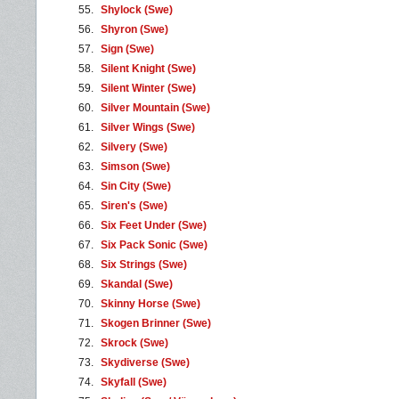
55.
Shylock (Swe)
56.
Shyron (Swe)
57.
Sign (Swe)
58.
Silent Knight (Swe)
59.
Silent Winter (Swe)
60.
Silver Mountain (Swe)
61.
Silver Wings (Swe)
62.
Silvery (Swe)
63.
Simson (Swe)
64.
Sin City (Swe)
65.
Siren's (Swe)
66.
Six Feet Under (Swe)
67.
Six Pack Sonic (Swe)
68.
Six Strings (Swe)
69.
Skandal (Swe)
70.
Skinny Horse (Swe)
71.
Skogen Brinner (Swe)
72.
Skrock (Swe)
73.
Skydiverse (Swe)
74.
Skyfall (Swe)