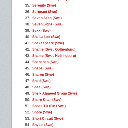
35.
Serenity (Swe)
36.
Sergeant (Swe)
37.
Seven Seas (Swe)
38.
Seven Signs (Swe)
39.
Sexx (Swe)
40.
Sha La Lee (Swe)
41.
Shakespeare (Swe)
42.
Shame (Swe / Gothenburg)
43.
Shame (Swe / Helsingborg)
44.
Shanahan (Swe)
45.
Shape (Swe)
46.
Sharon (Swe)
47.
Shed (Swe)
48.
Shee (Swe)
49.
Sheik Ahmeed Group (Swe)
50.
Shere Khan (Swe)
51.
Shock Tilt (Fin / Swe)
52.
Shore (Swe)
53.
Short Circuit (Swe)
54.
ShyLie (Swe)