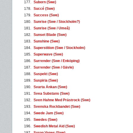
177.
Suborn (Swe)
178.
Succé (Swe)
179.
Success (Swe)
180.
Sunrise (Swe / Stockholm?)
181.
Sunrise (Swe / Umeå)
182.
Sunset Blade (Swe)
183.
Sunshine (Swe)
184.
Superstition (Swe / Stockholm)
185.
Superwave (Swe)
186.
Surrender (Swe / Enköping)
187.
Surrender (Swe / Gävle)
188.
Suspekt (Swe)
189.
Suspiria (Swe)
190.
Svarta Änkan (Swe)
191.
Svea Substans (Swe)
192.
Sven Hahne Med Prästrock (Swe)
193.
Svenska Rockbandet (Swe)
194.
Swede Jam (Swe)
195.
Swedes (Swe)
196.
Swedish Metal Aid (Swe)
197.
Syron Vanes (Swe)