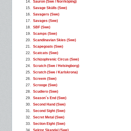
14.
Sauron (Swe / Norrköping)
15.
Savage Skülls (Swe)
16.
Savagers (Swe)
17.
Savages (Swe)
18.
SBF (Swe)
19.
Scamps (Swe)
20.
Scandinavian Skies (Swe)
21.
Scapegoats (Swe)
22.
Scatcats (Swe)
23.
Schizophrenic Circus (Swe)
24.
Scratch (Swe / Helsingborg)
25.
Scratch (Swe / Karlskrona)
26.
Screem (Swe)
27.
Scrooge (Swe)
28.
Scudiero (Swe)
29.
Season´s End (Swe)
30.
Second Hand (Swe)
31.
Second Sight (Swe)
32.
Secret Metal (Swe)
33.
Section Eight (Swe)
34.
Sektor Skandal (Swe)