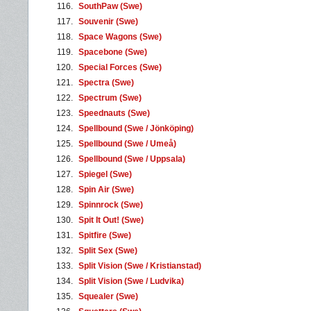
116.
SouthPaw (Swe)
117.
Souvenir (Swe)
118.
Space Wagons (Swe)
119.
Spacebone (Swe)
120.
Special Forces (Swe)
121.
Spectra (Swe)
122.
Spectrum (Swe)
123.
Speednauts (Swe)
124.
Spellbound (Swe / Jönköping)
125.
Spellbound (Swe / Umeå)
126.
Spellbound (Swe / Uppsala)
127.
Spiegel (Swe)
128.
Spin Air (Swe)
129.
Spinnrock (Swe)
130.
Spit It Out! (Swe)
131.
Spitfire (Swe)
132.
Split Sex (Swe)
133.
Split Vision (Swe / Kristianstad)
134.
Split Vision (Swe / Ludvika)
135.
Squealer (Swe)