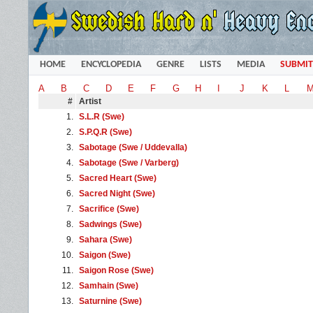
HOME
ENCYCLOPEDIA
GENRE
LISTS
MEDIA
SUBMIT
A
B
C
D
E
F
G
H
I
J
K
L
#
Artist
1.
S.L.R (Swe)
2.
S.P.Q.R (Swe)
3.
Sabotage (Swe / Uddevalla)
4.
Sabotage (Swe / Varberg)
5.
Sacred Heart (Swe)
6.
Sacred Night (Swe)
7.
Sacrifice (Swe)
8.
Sadwings (Swe)
9.
Sahara (Swe)
10.
Saigon (Swe)
11.
Saigon Rose (Swe)
12.
Samhain (Swe)
13.
Saturnine (Swe)