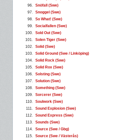
96.
Snöfall (Swe)
97.
Snoggel (Swe)
98.
So What! (Swe)
99.
Socialfallen (Swe)
100.
Sold Out (Swe)
101.
Solen Tiger (Swe)
102.
Solid (Swe)
103.
Solid Ground (Swe / Linköping)
104.
Solid Rock (Swe)
105.
Solid Rox (Swe)
106.
Solsting (Swe)
107.
Solution (Swe)
108.
Something (Swe)
109.
Sorcerer (Swe)
110.
Soulwork (Swe)
111.
Sound Explosion (Swe)
112.
Sound Express (Swe)
113.
Sounds (Swe)
114.
Source (Swe / Gbg)
115.
Source (Swe / Västerås)