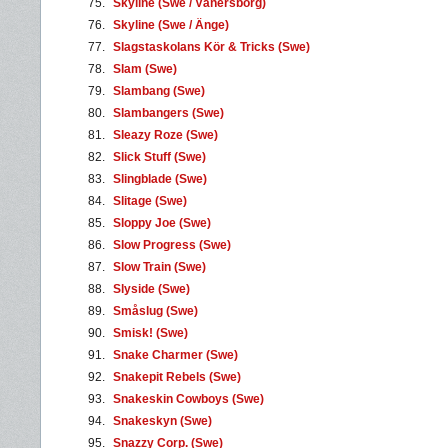
75.
Skyline (Swe / Vänersborg)
76.
Skyline (Swe / Änge)
77.
Slagstaskolans Kör & Tricks (Swe)
78.
Slam (Swe)
79.
Slambang (Swe)
80.
Slambangers (Swe)
81.
Sleazy Roze (Swe)
82.
Slick Stuff (Swe)
83.
Slingblade (Swe)
84.
Slitage (Swe)
85.
Sloppy Joe (Swe)
86.
Slow Progress (Swe)
87.
Slow Train (Swe)
88.
Slyside (Swe)
89.
Småslug (Swe)
90.
Smisk! (Swe)
91.
Snake Charmer (Swe)
92.
Snakepit Rebels (Swe)
93.
Snakeskin Cowboys (Swe)
94.
Snakeskyn (Swe)
95.
Snazzy Corp. (Swe)